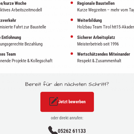
e/kurze Woche
Regionale Baustellen
egen, auf die Themen Leistung, Vorsorge und Eigentum aufmerks
aktives Arbeitszeitmodell
Kurze Wegzeiten – mehr vom Ta
ge Leute zu Hause. Wenn die Menschen aber das Gefühl haben, d
sverkehr
Weiterbildung
t nichts herausbekommen, dann gefährdet das den sozialen Frie
nisierte Fahrt zur Baustelle
Holzbau Team Tirol htt15-Akade
. Aber nur die Leistung der Vielen sichert unseren Wohlstand und 
e Entlohnung
Sicherer Arbeitsplatz
hnstraße und es ist höchst an der Zeit, dass wir Vollzeit arbeit
tungsgerechte Bezahlung
Meisterbetrieb seit 1996
ttle seine Bezirkstour und verweist dabei auf die beeindrucke
kes Team
Wertschätzendes Miteinander
nende Projekte & Kollegschaft
Respekt & Zusammenhalt
ik der letzten Jahre ist beeindruckend. Rund 48.800 Arbeitnehme
ung am Arbeitsplatz. Im Bezirk wurden rund 720 Unternehmen neu
ne Wertschöpfung von fast 6,8 Milliarden Euro erwirtschaftet. Di
Bereit für den nächsten Schritt?
 4,1 Prozent und damit österreich-weit im positiven Spitzenfeld"
Jetzt bewerben
oder direkt anrufen:
05262 61133