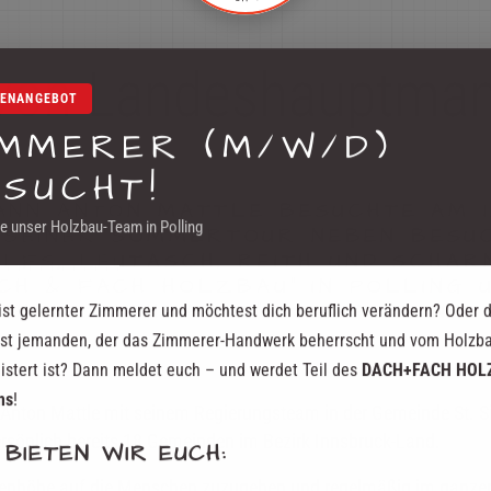
von Landeshauptman
LENANGEBOT
IMMERER (M/W/D)
SUCHT!
NN ANTON MATTLE BESUCHTE AM 1
e unser Holzbau-Team in Polling
 SEINER SOMMERTOUR NEBEN BESUC
LFS, LEUTASCH, REITH UND SCHAR
CH & FACH HOLZBAU" IN POLLING 
HOLZFACHMARKT" IN FLAURLING.
ist gelernter Zimmerer und möchtest dich beruflich verändern? Oder 
st jemanden, der das Zimmerer-Handwerk beherrscht und vom Holzb
istert ist? Dann meldet euch – und werdet Teil des
DACH+FACH HOL
ms
!
 Anton Mattle mit seinem Regierungsteam in der Gemeinde St. S
ersönlich bereits 18 Gemeinden im Bezirk Innsbruck-Land.
 BIETEN WIR EUCH:
Augenhöhe auf die Menschen zuzugehen und regelmäßig im ganze